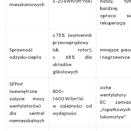
≤ ‑20 kWh/(m²·rok)
niższy, ty
mieszkaniowych
bardziej
opłaca si
rekuperacja
≥ 73 % (wymiennik
przeciwprądowy
Sprawność
lub rotor);
mniejsze piec
odzysku ciepła
≥ 68 % dla
i nagrzewnice
układów
glikolowych
SFPint
ciche
(wewnętrzne
800–
wentylatory
zużycie mocy
1 600 W/(m³/s)
EC zamias
wentylatorów)
w zależności od
„łopatkowych
dla central
wydajności
lokomotyw”
niemieszkalnych