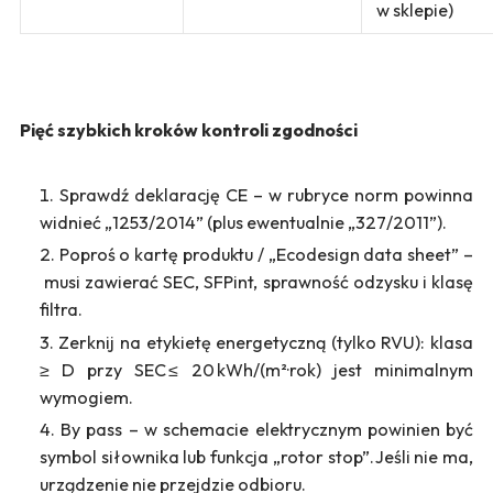
w sklepie)
Pięć szybkich kroków kontroli zgodności
Sprawdź deklarację CE – w rubryce norm powinna
widnieć „1253/2014” (plus ewentualnie „327/2011”).
Poproś o kartę produktu / „Ecodesign data sheet” –
musi zawierać SEC, SFPint, sprawność odzysku i klasę
filtra.
Zerknij na etykietę energetyczną (tylko RVU): klasa
≥ D przy SEC ≤ 20 kWh/(m²·rok) jest minimalnym
wymogiem.
By pass – w schemacie elektrycznym powinien być
symbol siłownika lub funkcja „rotor stop”. Jeśli nie ma,
urządzenie nie przejdzie odbioru.