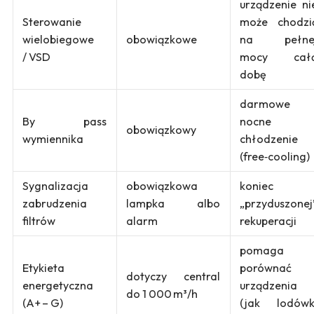
urządzenie ni
Sterowanie
może chodzi
wielobiegowe
obowiązkowe
na pełne
/ VSD
mocy cał
dobę
darmowe
By pass
nocne
obowiązkowy
wymiennika
chłodzenie
(free‑cooling)
Sygnalizacja
obowiązkowa
koniec
zabrudzenia
lampka albo
„przyduszonej
filtrów
alarm
rekuperacji
pomaga
Etykieta
porównać
dotyczy central
energetyczna
urządzenia
do 1 000 m³/h
(A+ – G)
(jak lodówk