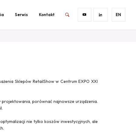
ia
Serwis
Kontakt
EN
osażenia Sklepów RetailShow w Centrum EXPO XXI
y projektowania, porównać najnowsze urządzenia.
l.
ptymalizacji nie tylko koszów inwestycyjnych, ale
h.