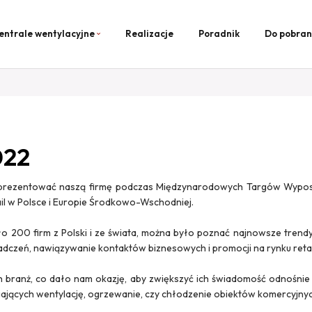
entrale wentylacyjne
Realizacje
Poradnik
Do pobran
022
 zaprezentować naszą firmę podczas Międzynarodowych Targów Wyp
il w Polsce i Europie Środkowo-Wschodniej.
 200 firm z Polski i ze świata, można było poznać najnowsze trend
adczeń, nawiązywanie kontaktów biznesowych i promocji na rynku retai
 branż, co dało nam okazję, aby zwiększyć ich świadomość odnośnie o
ających wentylację, ogrzewanie, czy chłodzenie obiektów komercyjnyc