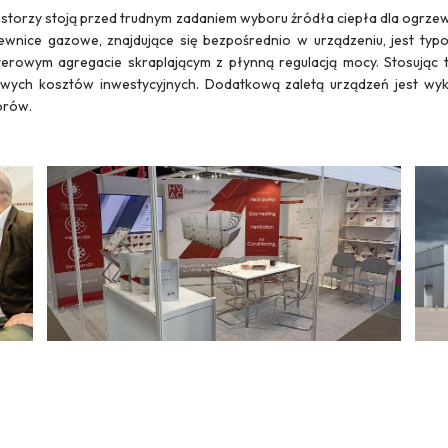
westorzy stoją przed trudnym zadaniem wyboru źródła ciepła dla ogrz
ice gazowe, znajdujące się bezpośrednio w urządzeniu, jest typ
erowym agregacie skraplającym z płynną regulacją mocy. Stosując t
ych kosztów inwestycyjnych. Dodatkową zaletą urządzeń jest wyko
torów.