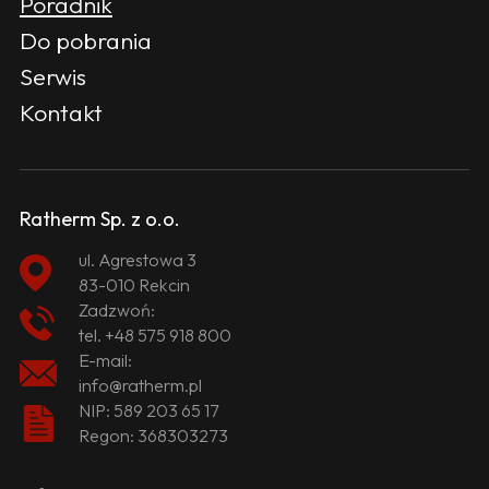
Poradnik
Do pobrania
Serwis
Kontakt
Ratherm Sp. z o.o.
ul. Agrestowa 3
83-010 Rekcin
Zadzwoń:
tel.
+48 575 918 800
E-mail:
info@ratherm.pl
NIP: 589 203 65 17
Regon: 368303273