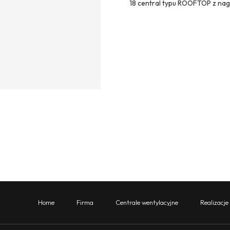
18 central typu ROOFTOP z na
Home
Firma
Centrale wentylacyjne
Realizacje