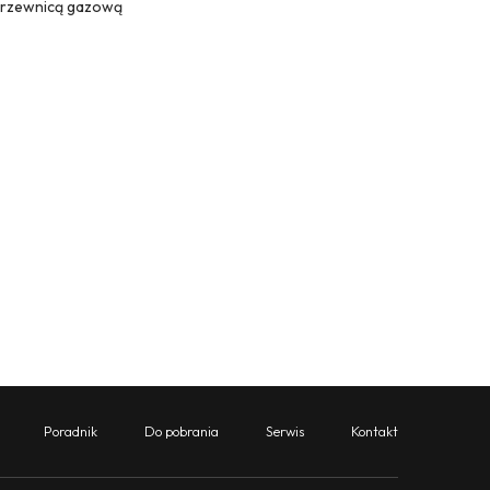
grzewnicą gazową
Poradnik
Do pobrania
Serwis
Kontakt