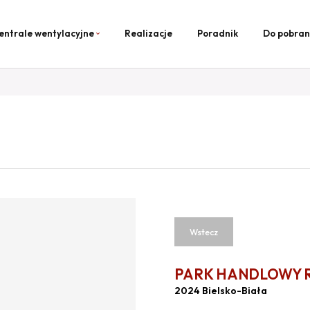
entrale wentylacyjne
Realizacje
Poradnik
Do pobran
Wstecz
PARK HANDLOWY 
2024 Bielsko-Biała