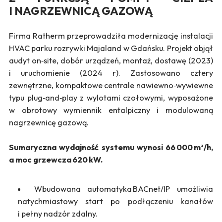
I NAGRZEWNICĄ GAZOWĄ
Firma Ratherm przeprowadziła modernizację instalacji
HVAC parku rozrywki Majaland w Gdańsku. Projekt objął
audyt on‑site, dobór urządzeń, montaż, dostawę (2023)
i uruchomienie (2024 r). Zastosowano cztery
zewnętrzne, kompaktowe centrale nawiewno‑wywiewne
typu plug‑and‑play z wylotami czołowymi, wyposażone
w obrotowy wymiennik entalpiczny i modulowaną
nagrzewnicę gazową.
Sumaryczna wydajność systemu wynosi 66 000 m³/h,
a moc grzewcza 620 kW.
Wbudowana automatyka BACnet/IP umożliwia
natychmiastowy start po podłączeniu kanałów
i pełny nadzór zdalny.