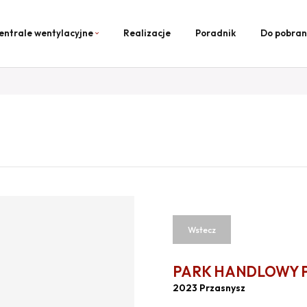
entrale wentylacyjne
Realizacje
Poradnik
Do pobran
Wstecz
PARK HANDLOWY 
2023 Przasnysz