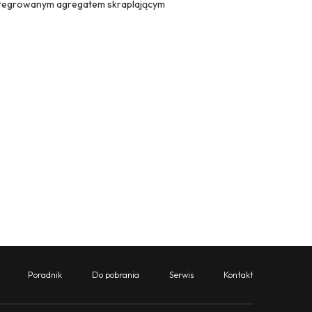
ntegrowanym agregatem skraplającym
Poradnik
Do pobrania
Serwis
Kontakt