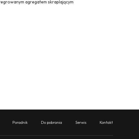
ntegrowanym agregatem skraplającym
Poradnik
Do pobrania
Serwis
Kontakt