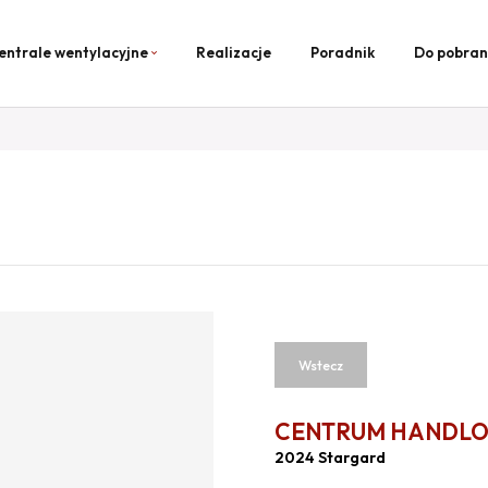
entrale wentylacyjne
Realizacje
Poradnik
Do pobran
Wstecz
CENTRUM HANDLO
2024 Stargard